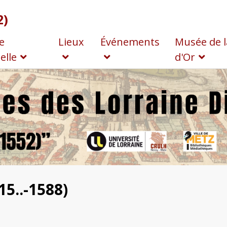
2)
e
Lieux
Événements
Musée de l
elle
d'Or
5..-1588)