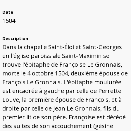
Bâtiments du Pays de Metz
Églises et couvents de Metz
Églises du Pays de Metz
Maisons de particuliers de Metz
Murailles et bâtiments municipaux
Carte des lieux dessinés par Auguste
Ressources
Migette
Date
Bibliographie
Plans et cartes
Documents d'archives
Glossaire
1504
Description
Dans la chapelle Saint-Éloi et Saint-Georges
en l'église paroissiale Saint-Maximin se
trouve l'épitaphe de Françoise Le Gronnais,
morte le 4 octobre 1504, deuxième épouse de
François Le Gronnais. L'épitaphe moulurée
est encadrée à gauche par celle de Perrette
Louve, la première épouse de François, et à
droite par celle de Jean Le Gronnais, fils du
premier lit de son père. Françoise est décédé
des suites de son accouchement (gésine