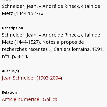
Bâtiments du Pays de Metz
Églises et couvents de Metz
Églises du Pays de Metz
Maisons de particuliers de Metz
Murailles et bâtiments municipaux
Carte des lieux dessinés par Auguste
Ressources
Schneider, Jean, « André de Rineck, citain de
Migette
Bibliographie
Plans et cartes
Documents d'archives
Glossaire
Metz (1444-1527) »
Description
Schneider, Jean, « André de Rineck, citain de
Metz (1444-1527). Notes à propos de
recherches récentes », Cahiers lorrains, 1991,
n°1, p. 3-14.
Auteur(s)
Jean Schneider (1903-2004)
Relation
Article numérisé : Gallica