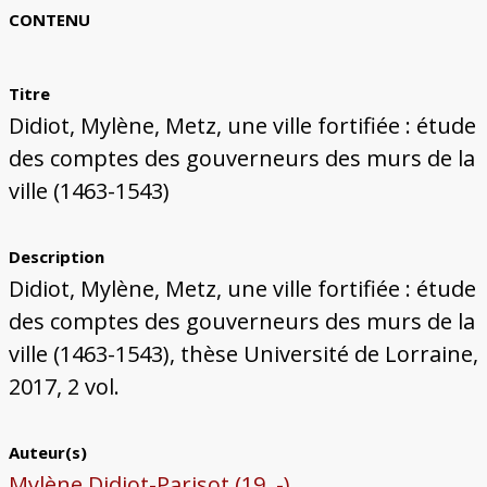
Bâtiments du Pays de Metz
Églises et couvents de Metz
Églises du Pays de Metz
Maisons de particuliers de Metz
Murailles et bâtiments municipaux
Carte des lieux dessinés par Auguste
Ressources
CONTENU
Migette
Bibliographie
Plans et cartes
Documents d'archives
Glossaire
Titre
Didiot, Mylène, Metz, une ville fortifiée : étude
des comptes des gouverneurs des murs de la
ville (1463-1543)
Description
Didiot, Mylène, Metz, une ville fortifiée : étude
des comptes des gouverneurs des murs de la
ville (1463-1543), thèse Université de Lorraine,
2017, 2 vol.
Auteur(s)
Mylène Didiot-Parisot (19..-)