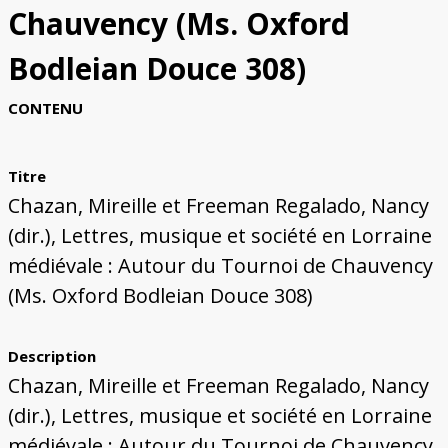
Bâtiments du Pays de Metz
Églises et couvents de Metz
Églises du Pays de Metz
Maisons de particuliers de Metz
Murailles et bâtiments municipaux
Carte des lieux dessinés par Auguste
Ressources
Chauvency (Ms. Oxford
Migette
Bibliographie
Plans et cartes
Documents d'archives
Glossaire
Bodleian Douce 308)
CONTENU
Titre
Chazan, Mireille et Freeman Regalado, Nancy
(dir.), Lettres, musique et société en Lorraine
médiévale : Autour du Tournoi de Chauvency
(Ms. Oxford Bodleian Douce 308)
Description
Chazan, Mireille et Freeman Regalado, Nancy
(dir.), Lettres, musique et société en Lorraine
médiévale : Autour du Tournoi de Chauvency