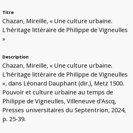
Bâtiments du Pays de Metz
Églises et couvents de Metz
Églises du Pays de Metz
Maisons de particuliers de Metz
Murailles et bâtiments municipaux
Carte des lieux dessinés par Auguste
Ressources
Migette
Titre
Bibliographie
Plans et cartes
Documents d'archives
Glossaire
Chazan, Mireille, « Une culture urbaine.
L'héritage littéraire de Philippe de Vigneulles
»
Description
Chazan, Mireille, « Une culture urbaine.
L'héritage littéraire de Philippe de Vigneulles
», dans Léonard Dauphant (dir.), Metz 1500.
Pouvoir et culture urbaine au temps de
Philippe de Vigneulles, Villeneuve d'Ascq,
Presses universitaires du Septentrion, 2024,
p. 25-39.