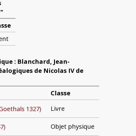
s
"
asse
ent
que : Blanchard, Jean-
alogiques de Nicolas IV de
Classe
Livre
 Goethals 1327)
Objet physique
7)