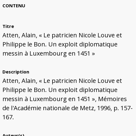
Bâtiments du Pays de Metz
Églises et couvents de Metz
Églises du Pays de Metz
Maisons de particuliers de Metz
Murailles et bâtiments municipaux
Carte des lieux dessinés par Auguste
Ressources
CONTENU
Migette
Bibliographie
Plans et cartes
Documents d'archives
Glossaire
Titre
Atten, Alain, « Le patricien Nicole Louve et
Philippe le Bon. Un exploit diplomatique
messin à Luxembourg en 1451 »
Description
Atten, Alain, « Le patricien Nicole Louve et
Philippe le Bon. Un exploit diplomatique
messin à Luxembourg en 1451 », Mémoires
de l'Académie nationale de Metz, 1996, p. 157-
167.
Auteur(s)