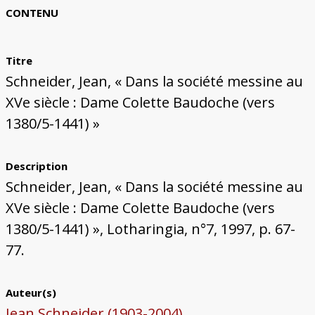
Bâtiments du Pays de Metz
Églises et couvents de Metz
Églises du Pays de Metz
Maisons de particuliers de Metz
Murailles et bâtiments municipaux
Carte des lieux dessinés par Auguste
Ressources
CONTENU
Migette
Bibliographie
Plans et cartes
Documents d'archives
Glossaire
Titre
Schneider, Jean, « Dans la société messine au
XVe siècle : Dame Colette Baudoche (vers
1380/5-1441) »
Description
Schneider, Jean, « Dans la société messine au
XVe siècle : Dame Colette Baudoche (vers
1380/5-1441) », Lotharingia, n°7, 1997, p. 67-
77.
Auteur(s)
Jean Schneider (1903-2004)