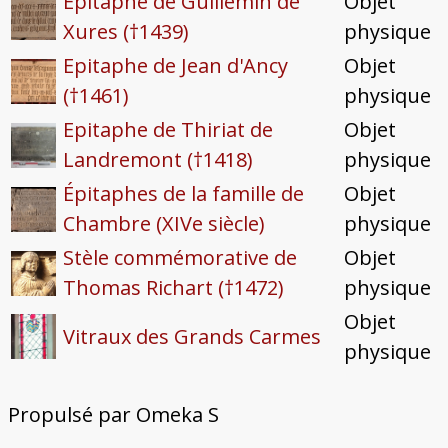
Épitaphe de Guillemin de
Objet
Xures (†1439)
physique
Epitaphe de Jean d'Ancy
Objet
(†1461)
physique
Epitaphe de Thiriat de
Objet
Landremont (†1418)
physique
Épitaphes de la famille de
Objet
Chambre (XIVe siècle)
physique
Stèle commémorative de
Objet
Thomas Richart (†1472)
physique
Objet
Vitraux des Grands Carmes
physique
Propulsé par Omeka S