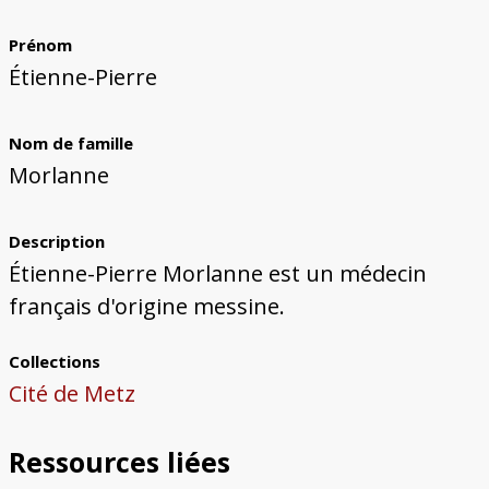
Bâtiments du Pays de Metz
Églises et couvents de Metz
Églises du Pays de Metz
Maisons de particuliers de Metz
Murailles et bâtiments municipaux
Carte des lieux dessinés par Auguste
Ressources
Migette
Prénom
Bibliographie
Plans et cartes
Documents d'archives
Glossaire
Étienne-Pierre
Nom de famille
Morlanne
Description
Étienne-Pierre Morlanne est un médecin
français d'origine messine.
Collections
Cité de Metz
Ressources liées