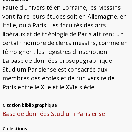
Bâtiments du Pays de Metz
Églises et couvents de Metz
Églises du Pays de Metz
Maisons de particuliers de Metz
Murailles et bâtiments municipaux
Carte des lieux dessinés par Auguste
Ressources
Faute d'université en Lorraine, les Messins
Migette
Bibliographie
Plans et cartes
Documents d'archives
Glossaire
vont faire leurs études soit en Allemagne, en
Italie, ou à Paris. Les facultés des arts
libéraux et de théologie de Paris attirent un
certain nombre de clercs messins, comme en
témoignent les registres d'inscription.
La base de données prosopographique
Studium Parisiense est consacrée aux
membres des écoles et de l’université de
Paris entre le XIIe et le XVIe siècle.
Citation bibliographique
Base de données Studium Parisiense
Collections