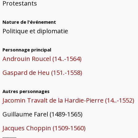
Bâtiments du Pays de Metz
Églises et couvents de Metz
Églises du Pays de Metz
Maisons de particuliers de Metz
Murailles et bâtiments municipaux
Carte des lieux dessinés par Auguste
Ressources
Protestants
Migette
Bibliographie
Plans et cartes
Documents d'archives
Glossaire
Nature de l'événement
Politique et diplomatie
Personnage principal
Androuin Roucel (14..-1564)
Gaspard de Heu (151.-1558)
Autres personnages
Jacomin Travalt de la Hardie-Pierre (14..-1552)
Guillaume Farel (1489-1565)
Jacques Choppin (1509-1560)