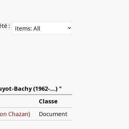
été :
yot-Bachy (1962-....) "
Classe
ion Chazan)
Document