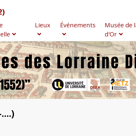
2)
e
Lieux
Événements
Musée de l
elle
d'Or
...)