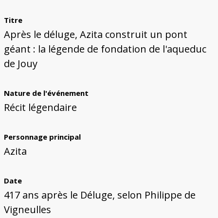
Bâtiments du Pays de Metz
Églises et couvents de Metz
Églises du Pays de Metz
Maisons de particuliers de Metz
Murailles et bâtiments municipaux
Carte des lieux dessinés par Auguste
Ressources
Migette
Titre
Bibliographie
Plans et cartes
Documents d'archives
Glossaire
Après le déluge, Azita construit un pont
géant : la légende de fondation de l'aqueduc
de Jouy
Nature de l'événement
Récit légendaire
Personnage principal
Azita
Date
417 ans après le Déluge, selon Philippe de
Vigneulles