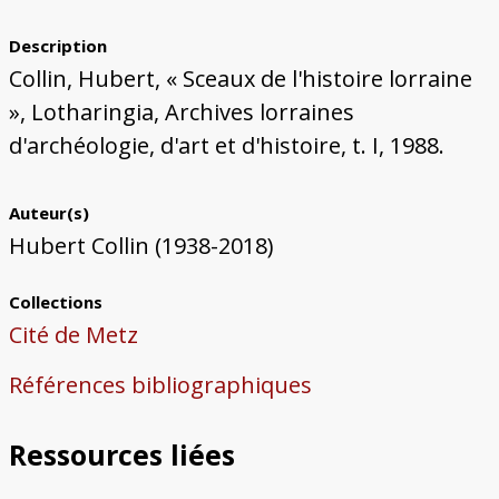
Bâtiments du Pays de Metz
Églises et couvents de Metz
Églises du Pays de Metz
Maisons de particuliers de Metz
Murailles et bâtiments municipaux
Carte des lieux dessinés par Auguste
Ressources
Migette
Description
Bibliographie
Plans et cartes
Documents d'archives
Glossaire
Collin, Hubert, « Sceaux de l'histoire lorraine
», Lotharingia, Archives lorraines
d'archéologie, d'art et d'histoire, t. I, 1988.
Auteur(s)
Hubert Collin (1938-2018)
Collections
Cité de Metz
Références bibliographiques
Ressources liées