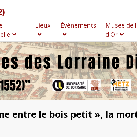
2)
e
Lieux
Événements
Musée de l
elle
d'Or
e entre le bois petit », la mor