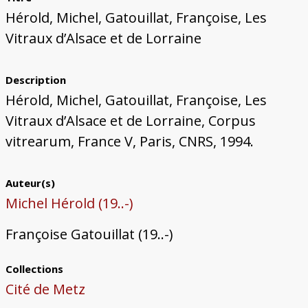
Bâtiments du Pays de Metz
Églises et couvents de Metz
Églises du Pays de Metz
Maisons de particuliers de Metz
Murailles et bâtiments municipaux
Carte des lieux dessinés par Auguste
Ressources
Hérold, Michel, Gatouillat, Françoise, Les
Migette
Bibliographie
Plans et cartes
Documents d'archives
Glossaire
Vitraux d’Alsace et de Lorraine
Description
Hérold, Michel, Gatouillat, Françoise, Les
Vitraux d’Alsace et de Lorraine, Corpus
vitrearum, France V, Paris, CNRS, 1994.
Auteur(s)
Michel Hérold (19..-)
Françoise Gatouillat (19..-)
Collections
Cité de Metz