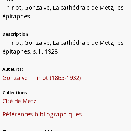
Bâtiments du Pays de Metz
Églises et couvents de Metz
Églises du Pays de Metz
Maisons de particuliers de Metz
Murailles et bâtiments municipaux
Carte des lieux dessinés par Auguste
Ressources
Thiriot, Gonzalve, La cathédrale de Metz, les
Migette
Bibliographie
Plans et cartes
Documents d'archives
Glossaire
épitaphes
Description
Thiriot, Gonzalve, La cathédrale de Metz, les
épitaphes, s. l., 1928.
Auteur(s)
Gonzalve Thiriot (1865-1932)
Collections
Cité de Metz
Références bibliographiques