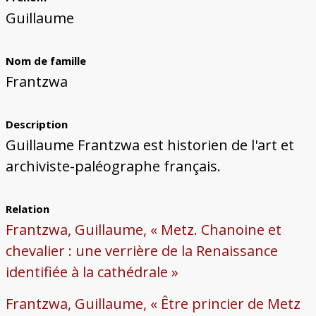
Bâtiments du Pays de Metz
Églises et couvents de Metz
Églises du Pays de Metz
Maisons de particuliers de Metz
Murailles et bâtiments municipaux
Carte des lieux dessinés par Auguste
Ressources
Guillaume
Migette
Bibliographie
Plans et cartes
Documents d'archives
Glossaire
Nom de famille
Frantzwa
Description
Guillaume Frantzwa est historien de l'art et
archiviste-paléographe français.
Relation
Frantzwa, Guillaume, « Metz. Chanoine et
chevalier : une verrière de la Renaissance
identifiée à la cathédrale »
Frantzwa, Guillaume, « Être princier de Metz