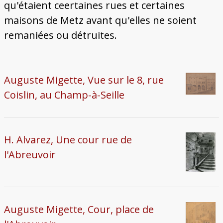
Bâtiments du Pays de Metz
Églises et couvents de Metz
Églises du Pays de Metz
Maisons de particuliers de Metz
Murailles et bâtiments municipaux
Carte des lieux dessinés par Auguste
Ressources
qu'étaient ceertaines rues et certaines
Migette
maisons de Metz avant qu'elles ne soient
Bibliographie
Plans et cartes
Documents d'archives
Glossaire
remaniées ou détruites.
Auguste Migette, Vue sur le 8, rue
Coislin, au Champ-à-Seille
H. Alvarez, Une cour rue de
l'Abreuvoir
Auguste Migette, Cour, place de