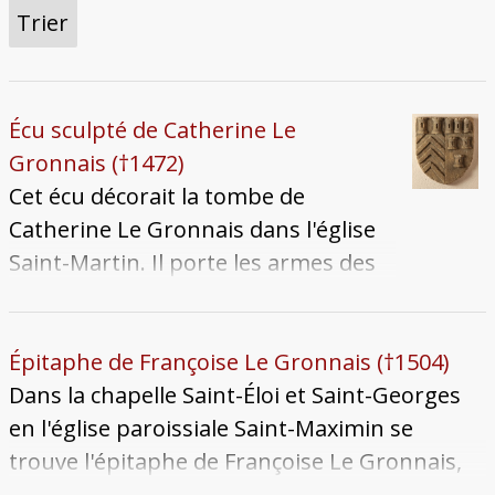
Trier
Écu sculpté de Catherine Le
Gronnais (†1472)
Cet écu décorait la tombe de
Catherine Le Gronnais dans l'église
Saint-Martin. Il porte les armes des
Baudoche, qui sont celles de Poince,
second mari de Catherine, et des Le
Gronnais de la branche Volgenel, sa
Épitaphe de Françoise Le Gronnais (†1504)
famille paternelle. Les Baudoche
Dans la chapelle Saint-Éloi et Saint-Georges
portaient : "d'azur aux chevrons de
en l'église paroissiale Saint-Maximin se
gueules et d'argent de huit pièces,
trouve l'épitaphe de Françoise Le Gronnais,
au chef d'azur, chargé de deux tours
morte le 4 octobre 1504, deuxième épouse de