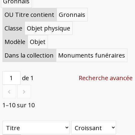
Bâtiments du Pays de Metz
Églises et couvents de Metz
Églises du Pays de Metz
Maisons de particuliers de Metz
Murailles et bâtiments municipaux
Carte des lieux dessinés par Auguste
Ressources
Gronnais
Migette
Bibliographie
Plans et cartes
Documents d'archives
Glossaire
OU Titre contient
Gronnais
Classe
Objet physique
Modèle
Objet
Dans la collection
Monuments funéraires
de 1
Recherche avancée
1–10 sur 10