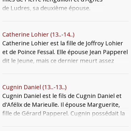
de Ludres, sa deuxième épouse.
Fiancée en juillet 1475, elle se marie
avec Jean Papperel le 1er août
suivant. Le mariage est infertile :
Catherine Lohier (13..-14..)
Jean Papperel meurt le 12 juillet 1502
Catherine Lohier est la fille de Joffroy Lohier
sans descendance. Alixette a sans
et de Poince Fessal. Elle épouse Jean Papperel
doute été une bienfaitrice du
dit le Jeune, mais ce dernier meurt assez
couvent des Carmes, dont on
jeune durant l'épidémie de peste de 1438-
conserve des vitraux portant ses
1439. Un seul enfant est connu de cette
armes. Elle meurt le 5 septembre
alliance : Nicolle Papperel. Catherine meurt à
Cugnin Daniel (13..-13..)
1514 et son corps est inhumé dans
une date inconnue.
Cugnin Daniel est le fils de Cugnin Daniel et
l'église Saint-Martin-en-Curtis.
d'Afélix de Marieulle. Il épouse Marguerite,
fille de Gérard Papperel. Cugnin possédait la
Grange Daniel (ou Grange d'Agneaux) qu'il
lègue à l'une de ses deux filles, Catherine, par