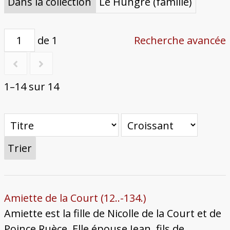
Bâtiments du Pays de Metz
Églises et couvents de Metz
Églises du Pays de Metz
Maisons de particuliers de Metz
Murailles et bâtiments municipaux
Carte des lieux dessinés par Auguste
Ressources
Dans la collection
Le Hungre (famille)
Migette
Bibliographie
Plans et cartes
Documents d'archives
Glossaire
de 1
Recherche avancée
1–14 sur 14
Trier
Amiette de la Court (12..-134.)
Amiette est la fille de Nicolle de la Court et de
Poince Ruèce. Elle épouse Jean, fils de