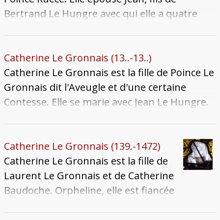
Bertrand Le Hungre avec qui elle a quatre
enfants qui nous soient connus : Isabelle,
Jean, Guillaume et Bertrand. Elle hérite de la
Grande maison de Jurue, qui est achetée par
Catherine Le Gronnais (13..-13..)
la cité au siècle suivant et qui est nommée
Catherine Le Gronnais est la fille de Poince Le
hôtel de la Bulette. À son décès entre 1347 et
Gronnais dit l'Aveugle et d'une certaine
1349, possiblement de l'épidémie de peste,
Contesse. Elle se marie avec Jean Le Hungre.
c'est son fils Guillaume qui en hérite.
C'est un double mariage, son frère Thiébaut
Le Gronnais se marie avec Mahaut Le
Hungre, la soeur de Jean. Catherine meurt
Catherine Le Gronnais (139.-1472)
avant 1391. Sa sépulture se trouvait dans
Catherine Le Gronnais est la fille de
l'église Notre-Dame-aux-Champs, avant
Laurent Le Gronnais et de Catherine
d'être transférée aux Célestins en 1444.
Baudoche. Orpheline, elle est fiancée
avec Jacques le Hungre ; le 22 mai
1411, elle donne quittance à ses