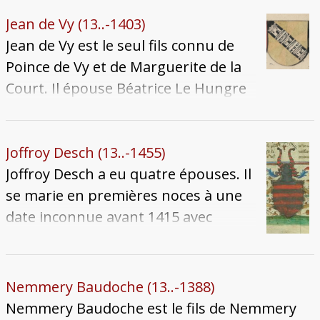
couple a six enfants qui nous soient connus.
Jean meurt entre 1419 et 1422, laissant
Jean de Vy (13..-1403)
Mahaut veuve, laquelle meurt à son tour
Jean de Vy est le seul fils connu de
après 1430.
Poince de Vy et de Marguerite de la
Court. Il épouse Béatrice Le Hungre
vers 1387. Le mariage est de courte
durée, puisqu'elle meurt en juillet
1390. Jean de Vy meurt à son tour en
Joffroy Desch (13..-1455)
1403.
Joffroy Desch a eu quatre épouses. Il
se marie en premières noces à une
date inconnue avant 1415 avec
Poincette Grognat. Devenu veuf, il
convole en secondes noces avec
Marguerite Le Hungre à une date
Nemmery Baudoche (13..-1388)
inconnue vers 1426 : elle décède le 29
Nemmery Baudoche est le fils de Nemmery