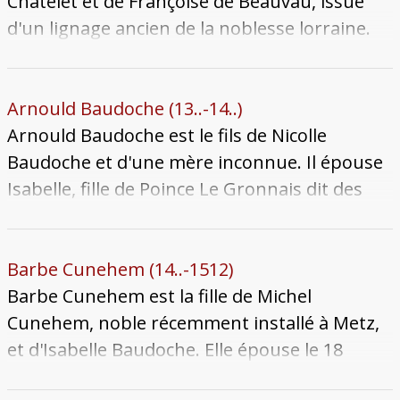
Elle est en fait la cousine germaine de la
Châtelet et de Françoise de Beauvau, issue
première épouse de Pierre, Jennette de Heu,
d'un lignage ancien de la noblesse lorraine.
morte en 1464. Le mariage est de très courte
Elle épouse Nicolas, fils de Renaud Le
durée. Elle meurt moins d'un an plus tard en
Gronnais et d'Alixette Remiat. Le couple a 4
couches en mai 1471. Son corps est inhumé
enfants connus : Renaud, Pierre, Philippe et
Arnould Baudoche (13..-14..)
au couvent des Célestins.
Madeleine. Elle meurt vers 1554. Son époux
Arnould Baudoche est le fils de Nicolle
meurt après un long veuvage en 1592.
Baudoche et d'une mère inconnue. Il épouse
Isabelle, fille de Poince Le Gronnais dit des
Changes et d'Isabelle Marcoul. Sa femme
hérite des biens du lignage des Marcoul qui
s'éteint. La seigneurie de Marage passe alors
Barbe Cunehem (14..-1512)
aux mains des Baudoche. En 1404, il détient
Barbe Cunehem est la fille de Michel
avec Wiriat Bouchatte des droits sur la terre
Cunehem, noble récemment installé à Metz,
de Lue. Il meurt entre 1424 et 1431.
et d'Isabelle Baudoche. Elle épouse le 18
septembre 1480 Renaud Le Gronnais du