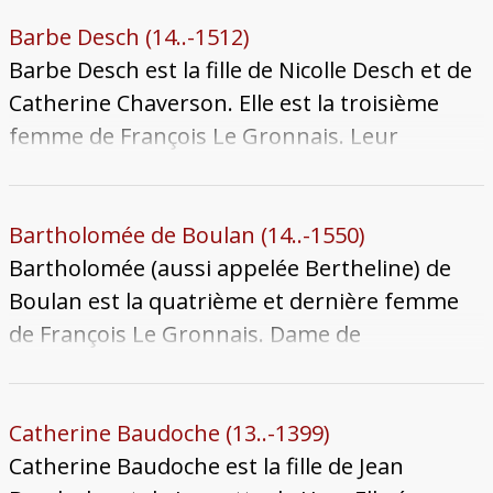
Neufbourg avec qui elle a trois enfants. Elle
meurt le 15 octobre 1512 laissant son époux
Barbe Desch (14..-1512)
veuf.
Barbe Desch est la fille de Nicolle Desch et de
Catherine Chaverson. Elle est la troisième
femme de François Le Gronnais. Leur
mariage est célébré le 6 septembre 1505,
quelques mois après la mort de la deuxième
épouse de François. Elle meurt en 1512, dans
Bartholomée de Boulan (14..-1550)
des circonstances qui nous sont inconnues.
Bartholomée (aussi appelée Bertheline) de
Boulan est la quatrième et dernière femme
de François Le Gronnais. Dame de
Montquintin (château située actuellement
dans la commune de Rouvroy, en Belgique),
elle serait issue d'un lignage noble des
Catherine Baudoche (13..-1399)
confins du Luxembourg et du Barrois.
Catherine Baudoche est la fille de Jean