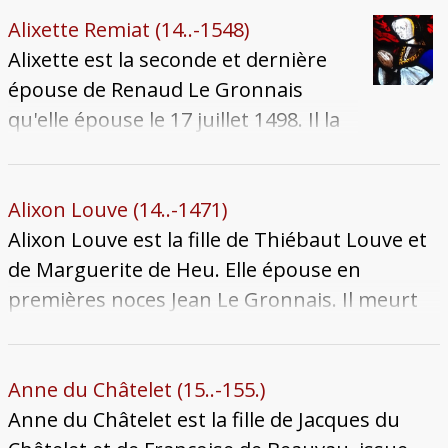
quelques jours seulement après la mort de
Alixette Remiat (14..-1548)
son père, avec Jean Le Gronnais le 24
Alixette est la seconde et dernière
novembre 1494. Elle meurt le 23 décembre
épouse de Renaud Le Gronnais
1505 et son corps est inhumé dans l'église
qu'elle épouse le 17 juillet 1498. Il la
Saint-Martin-en-Curtis.
laisse veuve en 1531, lorsqu'il meurt
dans l'écroulement de leur maison
en travaux. Alixette meurt à une
Alixon Louve (14..-1471)
date inconnue après 1548. Sa
Alixon Louve est la fille de Thiébaut Louve et
sépulture se trouve, avec son époux,
de Marguerite de Heu. Elle épouse en
dans l'église Saint-Martin-en-Curtis.
premières noces Jean Le Gronnais. Il meurt
pendant l'épidémie de peste qui ravage la
ville le 30 juillet 1466. Elle se remarie par
dispense papale avec Pierre Baudoche le 10
Anne du Châtelet (15..-155.)
juillet 1470, dont elle est la seconde épouse.
Anne du Châtelet est la fille de Jacques du