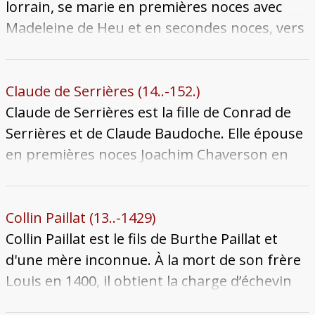
et de Catherine de Chahanay, avec qui il a un
lorrain, se marie en premières noces avec
seul fils qui nous soit connu, Ferry. Par son
Madeleine de Heu et en secondes noces, vers
mariage avec Anne, il obtient les droits sur la
1536, avec Claude Le Gronnais, fille de Michel
maison-forte de Bazoncourt, où se trouvait
et de Marguerite de Norroy. Il meurt après
une clé de voûte aux armes des deux époux. Il
1567.
Claude de Serrières (14..-152.)
devient chambellan du duc de Lorraine et
Claude de Serrières est la fille de Conrad de
bailli du comté de Vaudémont. Il meurt après
Serrières et de Claude Baudoche. Elle épouse
1591.
en premières noces Joachim Chaverson en
juillet 1515. Veuve dès 1522, elle se remarie
avec Gaspard Le Gronnais, l'un des fils de
François Le Gronnais. Elle meurt à une date
Collin Paillat (13..-1429)
inconnue avant 1528 le laissant veuf. Celui-ci
Collin Paillat est le fils de Burthe Paillat et
se remarie alors avec Barbe de Harange.
d'une mère inconnue. À la mort de son frère
Louis en 1400, il obtient la charge d’échevin
du palais. Il épouse Poincerelle, fille de Jean