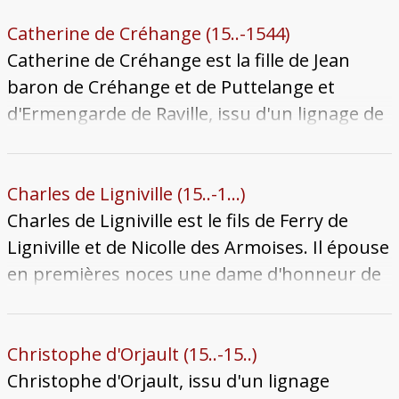
en juillet 1508. Elle donne des vitraux aux
particulièrement liés aux familles des
Récollets, connus par des relevés modernes.
paraiges. Sa soeur Madeleine épouse
Catherine de Créhange (15..-1544)
Philippe Roucel, alors que son autre soeur
Catherine de Créhange est la fille de Jean
Nicolle épouse Richard de Raigecourt.
baron de Créhange et de Puttelange et
Devenue veuve entre 1542 et 1567, elle se
d'Ermengarde de Raville, issu d'un lignage de
remarie avec Nicolas de Landres le 31 janvier
la Lorraine germanophone. Elle épouse
1567. Veuve une nouvelle fois en 1583, elle
Claude Le Gronnais le 5 février 1532. Elle
meurt à son tour le 6 octobre 1598. Son corps
meurt le laissant veuf le 6 novembre 1544. Sa
Charles de Ligniville (15..-1...)
est inhumé à Fléville.
sépulture se trouve en l'église Saint-Maximin
Charles de Ligniville est le fils de Ferry de
dans la chapelle Saint-Éloi et Saint-Georges.
Ligniville et de Nicolle des Armoises. Il épouse
en premières noces une dame d'honneur de
Christine de Danemark, sœur de Charles
Quint, Chrétienne del Conti, avec qui il a une
fille, Dorothée. Veuf, il se remarie le 11 janvier
Christophe d'Orjault (15..-15..)
1580 avec Anne, fille de Jacques Le Gronnais
Christophe d'Orjault, issu d'un lignage