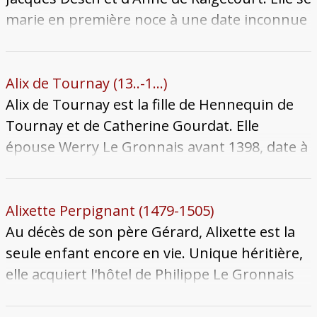
marie en première noce à une date inconnue
avec Pierre de Beauvau, issu d'un lignage
lorrain. Elle convole en secondes noces à une
date inconnue, mais après 1567, avec Renaud
Alix de Tournay (13..-1...)
Le Gronnais. Elle meurt le laissant veuf le 13
Alix de Tournay est la fille de Hennequin de
décembre 1581. Sa sépulture se trouve en
Tournay et de Catherine Gourdat. Elle
l'église Sainte-Ségolène.
épouse Werry Le Gronnais avant 1398, date à
laquelle les deux époux sont vivants. Le
couple a une seule fille connue : Jennette Le
Gronnais, épouse de Perrin de Raigecourt.
Alixette Perpignant (1479-1505)
Alix meurt à une date inconnue.
Au décès de son père Gérard, Alixette est la
seule enfant encore en vie. Unique héritière,
elle acquiert l'hôtel de Philippe Le Gronnais
(alors appelé Hôtel des Roucel) et le château
de Luttange. Elle se marie à quinze ans,