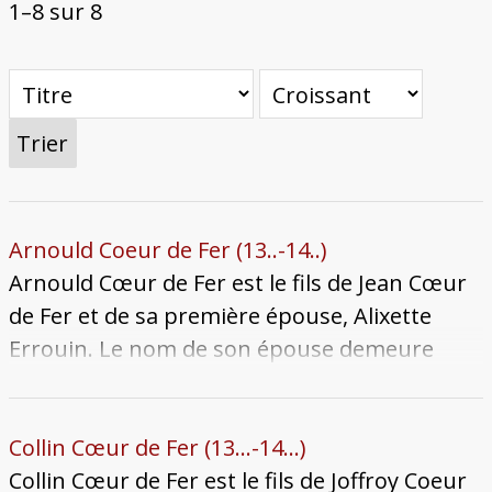
1–8 sur 8
Trier
Arnould Coeur de Fer (13..-14..)
Arnould Cœur de Fer est le fils de Jean Cœur
de Fer et de sa première épouse, Alixette
Errouin. Le nom de son épouse demeure
inconnu, mais il est certain qu’il eut au moins
un fils : Joffroy Cœur de Fer. Arnould meurt
entre 1437 et 1441, visiblement encore jeune
Collin Cœur de Fer (13...-14...)
adulte. À la mort de son père, son fils Joffroy,
Collin Cœur de Fer est le fils de Joffroy Coeur