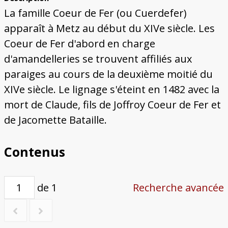
Bâtiments du Pays de Metz
Églises et couvents de Metz
Églises du Pays de Metz
Maisons de particuliers de Metz
Murailles et bâtiments municipaux
Carte des lieux dessinés par Auguste
Ressources
La famille Coeur de Fer (ou Cuerdefer)
Migette
Bibliographie
Plans et cartes
Documents d'archives
Glossaire
apparaît à Metz au début du XIVe siècle. Les
Coeur de Fer d'abord en charge
d'amandelleries se trouvent affiliés aux
paraiges au cours de la deuxième moitié du
XIVe siècle. Le lignage s'éteint en 1482 avec la
mort de Claude, fils de Joffroy Coeur de Fer et
de Jacomette Bataille.
Contenus
de 1
Recherche avancée