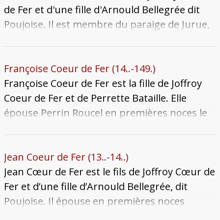
encore mineur, est placé sous la tutelle de
de Fer et d'une fille d'Arnould Bellegrée dit
son oncle Joffroy, chanoine de la cathédrale.
Poujoise. Il est membre du paraige de Jurue,
apparaissant dans la documentation dès
1388, mais aucun office municipal ne lui est
connu. Aucune descendance ne lui est
Françoise Coeur de Fer (14..-149.)
connue. Il meurt à une date inconnue après
Françoise Coeur de Fer est la fille de Joffroy
1404, sans doute encore jeune adulte et
Coeur de Fer et de Perrette Bataille. Elle
célibataire ; son corps est enseveli au couvent
épouse Perrin Roucel en premières noces le
des Frères prêcheurs.
13 janvier 1482. Lorsque ce dernier meurt le
1er septembre 1490, elle se fiance
rapidement avec Nemmery Renguillon, veuf
Jean Coeur de Fer (13..-14..)
de son premier mariage. Mais ce dernier
Jean Cœur de Fer est le fils de Joffroy Cœur de
meurt avant la célébration du mariage le 25
Fer et d’une fille d’Arnould Bellegrée, dit
octobre 1490. Françoise meurt à son tour
Poujoise. Il épouse en premières noces
entre 1490 et 1497. Elle obtient la seigneurie
Alixette, fille d’Henri Errouin et de Marguerite