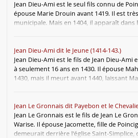
Jean Dieu-Ami est le seul fils connu de Poin
épouse Marie Drouin avant 1419. Il est trè
municipale. Mais en 1404, il apparaît dans
propriétaire du pays de Metz, avec des bien
également de fortes sommes aux seigneurs
de nombreux biens dans le pays de Metz, s
Jean Dieu-Ami dit le Jeune (1414-143.)
écuyers Georges Augustaire, Georges de Ser
Jean Dieu-Ami est le fils de Jean Dieu-Ami e
Delme en gage en échange d'un prêt import
à seulement 16 ans en 1430. Il épouse Ma
rachète en 1395. Jean meurt le 18 juillet 1
1430, mais il meurt avant 1440, laissant Ma
Saint-Maximin.
noble franconien Goetz de Rineck.
Jean Le Gronnais dit Payebon et le Chevalie
Jean Le Gronnais est le fils de Jean Le Gron
Warise. Il épouse Jacomette, fille de Poinci
demeurait derrière l'église Saint-Simplice, 