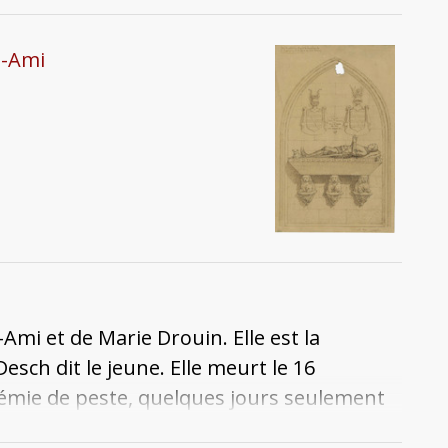
ximité de l'église Saint-Simplice. Elle
u-Ami
-Ami et de Marie Drouin. Elle est la
sch dit le jeune. Elle meurt le 16
émie de peste, quelques jours seulement
chapelle Saint-Blaise avec son époux, en