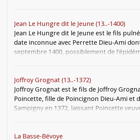
couple a cinq enfants qui nous soient connu
Jacques. Jean meurt le 28 septembre 1397 
Célestins. Veuve, Jacomette se remarie ave
Jean Le Hungre dit le Jeune (13..-1400)
Jean Le Hungre dit le Jeune est le fils puî
date inconnue avec Perrette Dieu-Ami dont i
septembre 1400, possiblement de l'épidémi
avec de nombreux enfants. Son corps est 
Joffroy Grognat (13..-1372)
Joffroy Grognat est le fils de Joffroy Grogna
Poincette, fille de Poincignon Dieu-Ami et d
Sampigny en 1372, laissant Poincette veuve a
La Basse-Bévoye