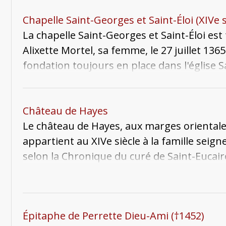
l'église Saint-Eucaire.
Chapelle Saint-Georges et Saint-Éloi (XIVe s
La chapelle Saint-Georges et Saint-Éloi es
Alixette Mortel, sa femme, le 27 juillet 1
fondation toujours en place dans l'église 
l'une des plus importante chapelle des pa
Gronnais et Perrette Dieu-Ami, dernière d
Gronnais et leurs descendants qui y sont i
Château de Hayes
pouvait plus accueillir de nouvelles sépult
Le château de Hayes, aux marges orientale
Seille, un château qui appartenait à la fa
appartient au XIVe siècle à la famille seign
funéraires de cette chapelle, détruits dur
selon la Chronique du curé de Saint-Eucaire,
principalement par les descriptions et dessi
château et capture le seigneur Henri de Ha
Paul Ferry, Dom Tabouillot et Dupré de Ge
est ensuite décapité devant la cathédrale 
appartient désormais à une riche Messine,
Épitaphe de Perrette Dieu-Ami (†1452)
de Jean Le Hungre. Le château actuel mon