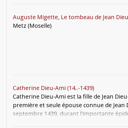
dont elle a hérité de son père, situées à pro
meurt après un long veuvage après 1404.
Auguste Migette, Le tombeau de Jean Die
Metz (Moselle)
Catherine Dieu-Ami (14..-1439)
Catherine Dieu-Ami est la fille de Jean Dieu
première et seule épouse connue de Jean De
septembre 1439, durant l'importante épid
après son époux. Elle est inhumée dans la 