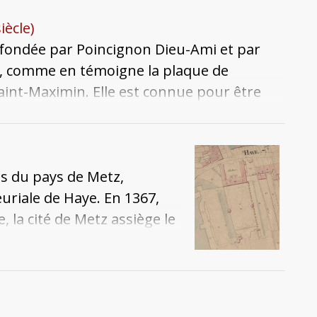
iècle)
t fondée par Poincignon Dieu-Ami et par
365, comme en témoigne la plaque de
Saint-Maximin. Elle est connue pour être
raiges. Depuis le mariage entre Renaud Le
escendante des Dieu-Ami, ce sont les
nhumés. Le 5 août 1778, la chapelle ne
ures. Elles furent transférées à Coin-sur-
s du pays de Metz,
mille Le Gronnais. Les monuments
euriale de Haye. En 1367,
ant la Révolution, nous sont connus
 la cité de Metz assiège le
ns d'érudits des XVIIe et XVIIIe siècles :
yes, qui se rend à merci et
neste.
de Metz. En 1404, Hayes
 Perrette Dieu-Ami, veuve
tre deux phases de