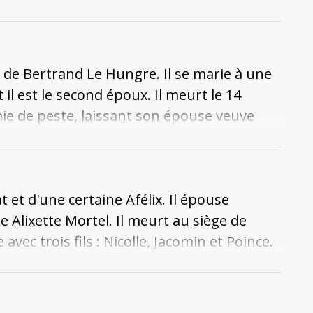
s : Poince, Jacomette, Perrin, Perrette et
et son corps est enseveli au couvent des
c Laurent de Toul.
né de Bertrand Le Hungre. Il se marie à une
l est le second époux. Il meurt le 14
e de peste, laissant son épouse veuve
inhumé au couvent des Célestins.
t et d'une certaine Afélix. Il épouse
e Alixette Mortel. Il meurt au siège de
vec trois fils : Nicolle, Jacomin et Poince.