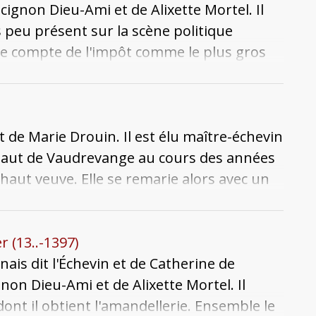
cignon Dieu-Ami et de Alixette Mortel. Il
s peu présent sur la scène politique
 le compte de l'impôt comme le plus gros
s dans 19 villages dont Sorbey. Il prête
 et aux princes de la région et possède
ouvent acquis en gages. Associé avec les
rières et Ferry de Dun, il tient le ban de
t de Marie Drouin. Il est élu maître-échevin
ant à l'évêque de Metz, que celui-ci
haut de Vaudrevange au cours des années
437. Son corps est inhumé dans l'église
haut veuve. Elle se remarie alors avec un
r (13..-1397)
nais dit l'Échevin et de Catherine de
gnon Dieu-Ami et de Alixette Mortel. Il
dont il obtient l'amandellerie. Ensemble le