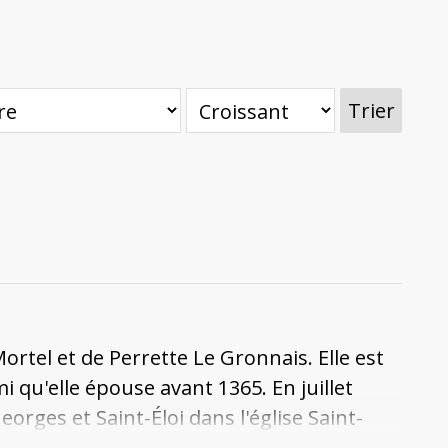
Trier
Mortel et de Perrette Le Gronnais. Elle est
 qu'elle épouse avant 1365. En juillet
orges et Saint-Éloi dans l'église Saint-
tier, elle vend en 1381 et 1390 les maisons