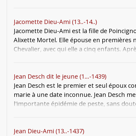
Dupré de Geneste, puisqu'ils concordent av
Sainte-Glossinde de Metz. En 1681, Haute-R
(aujourd'hui le cloître des Récollets).
Henriette, Poincignon, Pierre et François.
disposant des droits de haute, moyenne et 
aujourd'hui une brasserie. L'autoroute N4
Jacomette Dieu-Ami (13..-14..)
Jacomette Dieu-Ami est la fille de Poinci
Alixette Mortel. Elle épouse en premières 
Chevalier, avec qui elle a cinq enfants. Apr
convole en secondes noces avec Laurent de 
Alixette, avec qui elle a un fils : Werry. J
Jean Desch dit le jeune (1...-1439)
Jean Desch est le premier et seul époux co
marie à une date inconnue. Jean Desch me
l'importante épidémie de peste, sans dout
succombe aussi à la maladie quelques jours 
Saint-Blaise avec sa femme.
Jean Dieu-Ami (13..-1437)