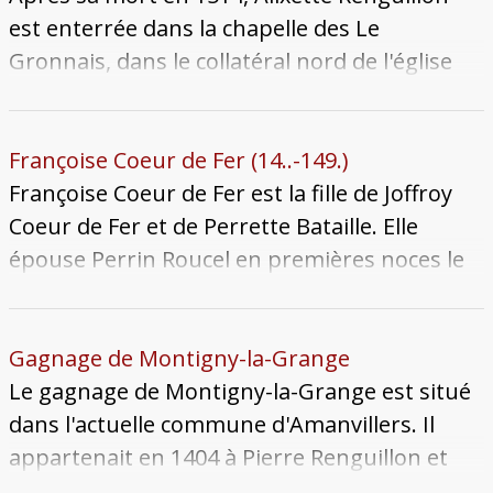
mort de Jean Renguillon, seul enfant de son
est enterrée dans la chapelle des Le
mariage avec Collette, entraîne la disparition
Gronnais, dans le collatéral nord de l'église
du lignage des Renguillon.
Saint-Martin-en-Curtis, auprès de ses
parents. Son mari Jean Papperel, mort en
1502, est lui enterré à Saint-Livier. Traduction
Françoise Coeur de Fer (14..-149.)
: « Devant cet autel où gisent seigneur Pierre
Françoise Coeur de Fer est la fille de Joffroy
Renguillon et dame Agnès de Ludres sa
Coeur de Fer et de Perrette Bataille. Elle
femme, gît honorable dame madame Alixette
épouse Perrin Roucel en premières noces le
Renguillon leur fille, veuve de feu seigneur
13 janvier 1482. Lorsque ce dernier meurt le
Jean Papperel, qui trépassa le 2 septembre
1er septembre 1490, elle se fiance
1514. »
rapidement avec Nemmery Renguillon, veuf
Gagnage de Montigny-la-Grange
de son premier mariage. Mais ce dernier
Le gagnage de Montigny-la-Grange est situé
meurt avant la célébration du mariage le 25
dans l'actuelle commune d'Amanvillers. Il
octobre 1490. Françoise meurt à son tour
appartenait en 1404 à Pierre Renguillon et
entre 1490 et 1497. Elle obtient la seigneurie
comptait 13 bovins, 6 chevaux et 2 porcs.