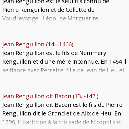
Hungre. La sépulture de Jean de Vy
pour signifier la fin de sa famille.
Jean Renguillon est le seul fils connu de
se trouve au couvent des Célestins.
Pierre Renguillon et de Collette de
Vaudrevange. Il épouse Marguerite,
bourgeoise de Verdun. Après la mort de Jean,
celle-ci se remarie successivement avec André
de Savigny, puis avec Jean d’Abrienne, dit
Jean Renguillon (14..-1466)
Chaving. Jean Renguillon meurt sans
Jean Renguillon est le fils de Nemmery
descendance le 25 juillet 1447, entraînant
Renguillon et d'une mère inconnue. En 1464 il
l’extinction du lignage des Renguillon. À la
se fiance avec Perrette, fille de Jean de Heu et
mort de Collette de Vaudrevange, en 1444,
de Jennette Chevallat. Le mariage est célébré
dont il était le cousin issu de germains, Jean
le 15 avril 1466, mais les deux époux
avait recueilli une part de la seigneurie de
succombent à la peste durant l'épidémie qui
Jean Renguillon dit Bacon (13..-142.)
Marange. Cette succession donne lieu à un
ravage alors la ville : Perrette meurt le 1er
Jean Renguillon dit Bacon est le fils de Pierre
long conflit entre les héritiers, qui se
juin et Jean le 8 septembre suivant. Sans
Renguillon dit le Grand et de Alix de Heu. En
prolonge jusqu’en 1454. Après le décès de
doute encore jeune adulte au moment de
1396, il participe à la croisade de Nicopolis et