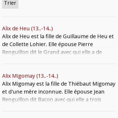
Trier
Alix de Heu (13..-14..)
Alix de Heu est la fille de Guillaume de Heu et
de Collette Lohier. Elle épouse Pierre
Renguillon dit le Grand avec qui elle a de
nombreux enfants. Elle meurt à une date
inconnue après 1415.
Alix Migomay (13..-14..)
Alix Migomay est la fille de Thiébaut Migomay
et d'une mère inconnue. Elle épouse Jean
Renguillon dit Bacon avec qui elle a trois
enfants connus. Elle meurt à une date
inconnue au début du XVe siècle. Le lignage