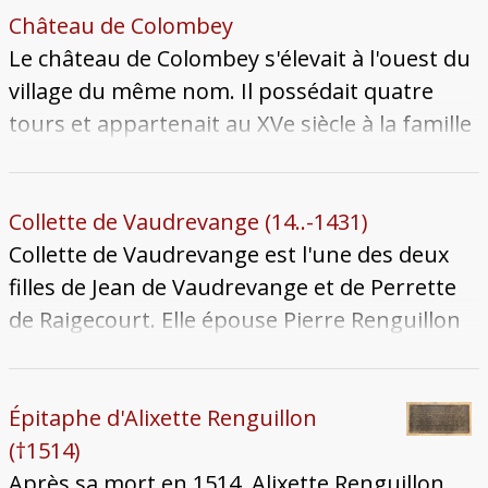
Château de Colombey
Le château de Colombey s'élevait à l'ouest du
village du même nom. Il possédait quatre
tours et appartenait au XVe siècle à la famille
Renguillon. Il a été remplacé au XVIIIe siècle
par un autre château, détruit pendant la
guerre de 1870. Le château et le village de
Collette de Vaudrevange (14..-1431)
Colombey ont complètement disparu. Seules
Collette de Vaudrevange est l'une des deux
subsistent les ruines d'un prieuré roman,
filles de Jean de Vaudrevange et de Perrette
dédié à Saint-Nabor, sur le site du village. Le
de Raigecourt. Elle épouse Pierre Renguillon
château moderne a également disparu. Une
dont elle est la première épouse. Elle meurt
ferme conserve le nom de Colombey, en
sans doute encore jeune adulte le 18 juillet
bordure de route, un peu plus à l'ouest.
1431 et son corps est inhumé au Couvent des
Épitaphe d'Alixette Renguillon
Célestins. Pierre se remarie avec Agnès de
(†1514)
Ludres, dont il n'a que des filles. En 1447, la
Après sa mort en 1514, Alixette Renguillon