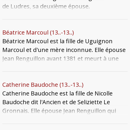
de Ludres, sa deuxième épouse.
Fiancée en juillet 1475, elle se marie
avec Jean Papperel le 1er août
suivant. Le mariage est infertile :
Béatrice Marcoul (13..-13..)
Jean Papperel meurt le 12 juillet 1502
Béatrice Marcoul est la fille de Uguignon
sans descendance. Alixette a sans
Marcoul et d'une mère inconnue. Elle épouse
doute été une bienfaitrice du
Jean Renguillon avant 1381 et meurt à une
couvent des Carmes, dont on
date inconnue. Aucune descendance ne leur
conserve des vitraux portant ses
est connue.
armes. Elle meurt le 5 septembre
Catherine Baudoche (13..-13..)
1514 et son corps est inhumé dans
Catherine Baudoche est la fille de Nicolle
l'église Saint-Martin-en-Curtis.
Baudoche dit l'Ancien et de Seliziette Le
Gronnais. Elle épouse Jean Renguillon qui
meurt en 1363. La date de son décès est
incertaine.