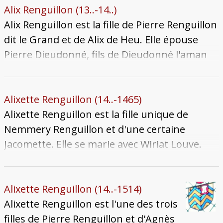
des Renguillon s'éteint avec son fils
Alix Renguillon (13..-14..)
Nemmery, dernier descendant masculin.
Alix Renguillon est la fille de Pierre Renguillon
dit le Grand et de Alix de Heu. Elle épouse
Pierre Dieudonné, fils de Dieudonné l'aman
de Saint-Jacques. Le couple a cinq enfants
connus. Alix meurt veuve après 1444, après
avoir perdu son époux lors de l'épisode de
Alixette Renguillon (14..-1465)
peste de 1439 qui ravage la cité.
Alixette Renguillon est la fille unique de
Nemmery Renguillon et d'une certaine
Jacomette. Elle se marie avec Wiriat Louve.
Elle le laisse veuf à son décès le 12 octobre
1465. Il se remarie avec une étrangère, Nicolle
Geoffroy de Luxeuil.
Alixette Renguillon (14..-1514)
Alixette Renguillon est l'une des trois
filles de Pierre Renguillon et d'Agnès