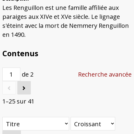
Bâtiments du Pays de Metz
Églises et couvents de Metz
Églises du Pays de Metz
Maisons de particuliers de Metz
Murailles et bâtiments municipaux
Carte des lieux dessinés par Auguste
Ressources
Les Renguillon est une famille affiliée aux
Migette
Bibliographie
Plans et cartes
Documents d'archives
Glossaire
paraiges aux XIVe et XVe siècle. Le lignage
s'éteint avec la mort de Nemmery Renguillon
en 1490.
Contenus
de 2
Recherche avancée
1–25 sur 41